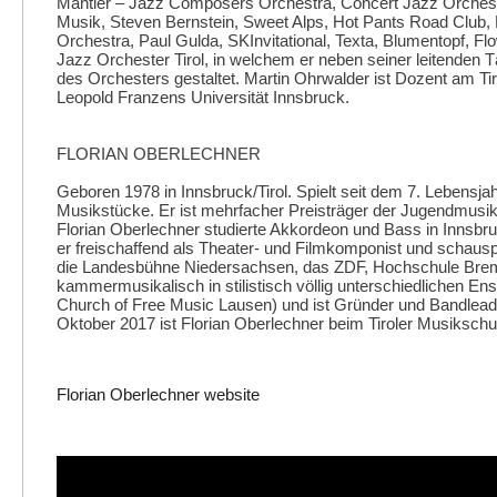
Mantler – Jazz Composers Orchestra, Concert Jazz Orchest
Musik, Steven Bernstein, Sweet Alps, Hot Pants Road Club, 
Orchestra, Paul Gulda, SKInvitational, Texta, Blumentopf, F
Jazz Orchester Tirol, in welchem er neben seiner leitenden T
des Orchesters gestaltet. Martin Ohrwalder ist Dozent am Ti
Leopold Franzens Universität Innsbruck.
FLORIAN OBERLECHNER
Geboren 1978 in Innsbruck/Tirol. Spielt seit dem 7. Lebensj
Musikstücke. Er ist mehrfacher Preisträger der Jugendmusik
Florian Oberlechner studierte Akkordeon und Bass in Innsbr
er freischaffend als Theater- und Filmkomponist und schaus
die Landesbühne Niedersachsen, das ZDF, Hochschule Bremen 
kammermusikalisch in stilistisch völlig unterschiedlichen En
Church of Free Music Lausen) und ist Gründer und Bandlead
Oktober 2017 ist Florian Oberlechner beim Tiroler Musikschul
Florian Oberlechner website