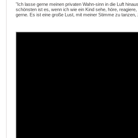
"Ich lasse gerne meinen privaten Wahn-sinn in die Luft hinau
schönsten ist es, wenn ich wie ein Kind sehe, höre, reagiere
gerne. Es ist eine große Lust, mit meiner Stimme zu tanzen, z